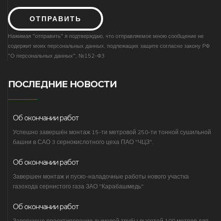
ОТПРАВИТЬ
Нажимая "отправить" я подтверждаю, что отправляемое мною сообщение не
содержит моих персональных данных, подлежащих защите согласно закону РФ
"О персональных данных", №152-Ф3
ПОСЛЕДНИЕ НОВОСТИ
Об окончании работ
Успешно завершён монтаж 15-ти метровой 250-ти тонной сушильной
башни в САО 3 сернокислотного цеха ПАО "ЧЦЗ".
Об окончании работ
Завершен монтаж и пуско-наладочные работы нового участка
газохода сернистого газа ЗАО "Карабашмедь"
Об окончании работ
Завершено проектирование дымовой трубы высотой 100 метров для